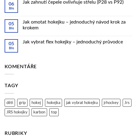
hokejku
textu
Jak zahnutí čepele ovlivňuje střelu (P28 vs P92)
06
pro
s
Bře
útočníka
názvem
Žádné
Jak
komentáře
dlouho
u
vydrží
textu
Jak omotat hokejku – jednoduchý návod krok za
05
kompozitová
s
krokem
Bře
hokejka?
názvem
Jak
Žádné
zahnutí
komentáře
čepele
Jak vybrat flex hokejky – jednoduchý průvodce
u
05
ovlivňuje
textu
Bře
střelu
Žádné
s
(P28
komentáře
názvem
vs
u
Jak
P92)
textu
omotat
s
KOMENTÁŘE
hokejku
názvem
–
Jak
jednoduchý
vybrat
návod
flex
krok
hokejky
TAGY
za
–
krokem
jednoduchý
průvodce
děti
grip
hokej
hokejka
jak vybrat hokejku
jrhockey
Jrs
JRS hokejky
karbon
top
RUBRIKY