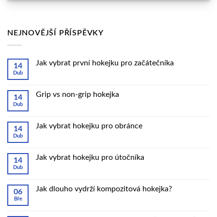
NEJNOVĚJŠÍ PŘÍSPĚVKY
Jak vybrat první hokejku pro začátečníka
14
Dub
Žádné
komentáře
u
textu
Grip vs non-grip hokejka
14
s
Dub
názvem
Žádné
Jak
komentáře
vybrat
u
první
textu
Jak vybrat hokejku pro obránce
14
hokejku
s
Dub
pro
názvem
Žádné
začátečníka
Grip
komentáře
vs
u
non-
textu
Jak vybrat hokejku pro útočníka
14
grip
s
Dub
hokejka
názvem
Žádné
Jak
komentáře
vybrat
u
hokejku
textu
Jak dlouho vydrží kompozitová hokejka?
06
pro
s
Bře
obránce
názvem
Žádné
Jak
komentáře
vybrat
u