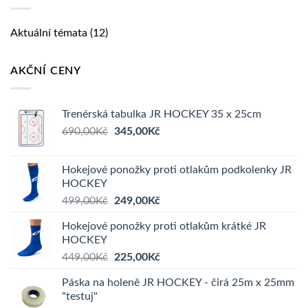
Aktuální témata
(12)
AKČNÍ CENY
Trenérská tabulka JR HOCKEY 35 x 25cm
Původní
Aktuální
690,00
Kč
345,00
Kč
cena
cena
byla:
je:
Hokejové ponožky proti otlakům podkolenky JR
690,00Kč.
345,00Kč.
HOCKEY
Původní
Aktuální
499,00
Kč
249,00
Kč
cena
cena
Hokejové ponožky proti otlakům krátké JR
byla:
je:
HOCKEY
499,00Kč.
249,00Kč.
Původní
Aktuální
449,00
Kč
225,00
Kč
cena
cena
Páska na holeně JR HOCKEY - čirá 25m x 25mm
byla:
je:
"testuj"
449,00Kč.
225,00Kč.