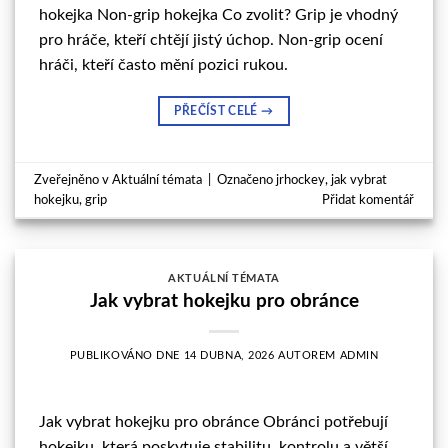
hokejka Non-grip hokejka Co zvolit? Grip je vhodný
pro hráče, kteří chtějí jistý úchop. Non-grip ocení
hráči, kteří často mění pozici rukou.
PŘEČÍST CELÉ
→
Zveřejněno v
Aktuální témata
|
Označeno
jrhockey
,
jak vybrat
hokejku
,
grip
Přidat komentář
AKTUÁLNÍ TÉMATA
Jak vybrat hokejku pro obránce
PUBLIKOVÁNO DNE
14 DUBNA, 2026
AUTOREM
ADMIN
Jak vybrat hokejku pro obránce Obránci potřebují
hokejku, která poskytuje stabilitu, kontrolu a větší