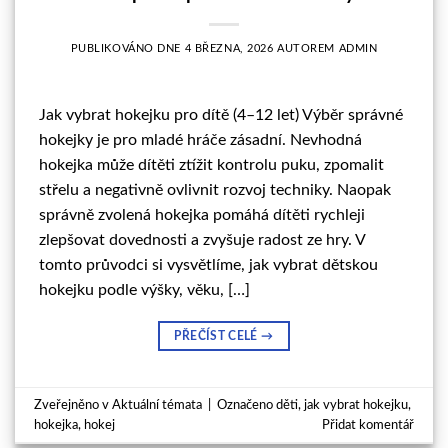
PUBLIKOVÁNO DNE
4 BŘEZNA, 2026
AUTOREM
ADMIN
Jak vybrat hokejku pro dítě (4–12 let) Výběr správné
hokejky je pro mladé hráče zásadní. Nevhodná
hokejka může dítěti ztížit kontrolu puku, zpomalit
střelu a negativně ovlivnit rozvoj techniky. Naopak
správně zvolená hokejka pomáhá dítěti rychleji
zlepšovat dovednosti a zvyšuje radost ze hry. V
tomto průvodci si vysvětlíme, jak vybrat dětskou
hokejku podle výšky, věku, […]
PŘEČÍST CELÉ
→
Zveřejněno v
Aktuální témata
|
Označeno
děti
,
jak vybrat hokejku
,
hokejka
,
hokej
Přidat komentář