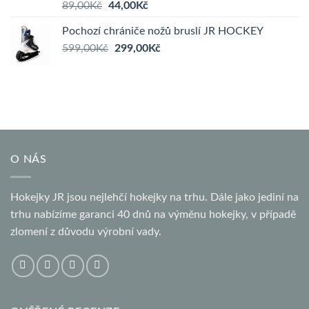
Původní
Aktuální
89,00
Kč
44,00
Kč
cena
cena
Pochozí chrániče nožů bruslí JR HOCKEY
byla:
je:
Původní
Aktuální
599,00
Kč
89,00Kč.
299,00
44,00Kč.
Kč
cena
cena
byla:
je:
599,00Kč.
299,00Kč.
O NÁS
Hokejky JR jsou nejlehčí hokejky na trhu. Dále jako jediní na
trhu nabízíme garanci 40 dnů na výměnu hokejky, v případě
zlomení z důvodu výrobní vady.