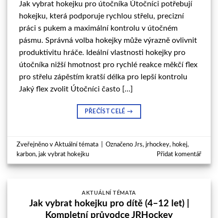
Jak vybrat hokejku pro útočníka Útočníci potřebují
hokejku, která podporuje rychlou střelu, precizní
práci s pukem a maximální kontrolu v útočném
pásmu. Správná volba hokejky může výrazně ovlivnit
produktivitu hráče. Ideální vlastnosti hokejky pro
útočníka nižší hmotnost pro rychlé reakce měkčí flex
pro střelu zápěstím kratší délka pro lepší kontrolu
Jaký flex zvolit Útočníci často […]
PŘEČÍST CELÉ
→
Zveřejněno v
Aktuální témata
|
Označeno
Jrs
,
jrhockey
,
hokej
,
karbon
,
jak vybrat hokejku
Přidat komentář
AKTUÁLNÍ TÉMATA
Jak vybrat hokejku pro dítě (4–12 let) |
Kompletní průvodce JRHockey