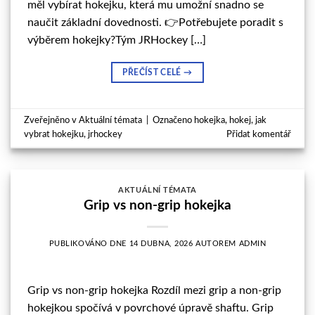
měl vybírat hokejku, která mu umožní snadno se
naučit základní dovednosti. 👉Potřebujete poradit s
výběrem hokejky?Tým JRHockey […]
PŘEČÍST CELÉ
→
Zveřejněno v
Aktuální témata
|
Označeno
hokejka
,
hokej
,
jak
vybrat hokejku
,
jrhockey
Přidat komentář
AKTUÁLNÍ TÉMATA
Grip vs non-grip hokejka
PUBLIKOVÁNO DNE
14 DUBNA, 2026
AUTOREM
ADMIN
Grip vs non-grip hokejka Rozdíl mezi grip a non-grip
hokejkou spočívá v povrchové úpravě shaftu. Grip