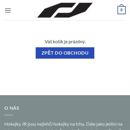
Přeskočit
0
na
obsah
Váš košík je prázdný.
ZPĚT DO OBCHODU
O NÁS
Hokejky JR jsou nejlehčí hokejky na trhu. Dále jako jediní na