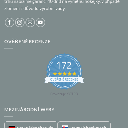
trhu nabízíme garanci 40 dnů na výměnu hokejky, v případě
zlomení z důvodu výrobní vady.
OVĚŘENÉ RECENZE
172
5.0
star
OVĚŘENÉ RECENZE
rating
Provozuje YOTPO
MEZINÁRODNÍ WEBY
www.jrhockey.de
www.jrhockey.sk