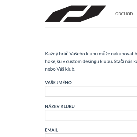
Přeskočit
na
OBCHOD
obsah
Každý hráč Vašeho klubu může nakupovat ho
hokejku v custom desingu klubu. Stačí nás
nebo Váš klub.
VAŠE JMÉNO
NÁZEV KLUBU
EMAIL