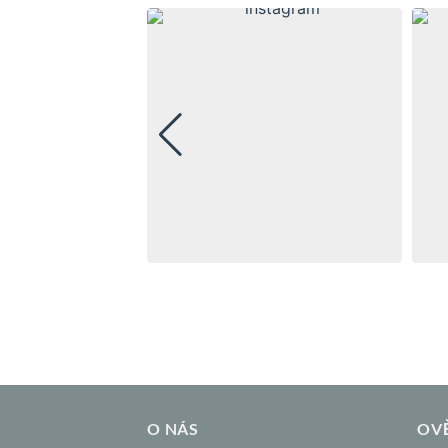
O NÁS
OV