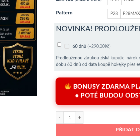
Pattern
P28
P28MAX (
NOVINKA! PRODLOUŽE
60 dnů
(+290,00Kč)
Prodlouženou zárukou získá kupující nárok 
dobu 60 dnů od data koupě hokejky přes e
BONUSY ZDARMA PL
• POTÉ BUDOU ODS
JRS - Seniorská hokejka ELITE SERIES - 375
PŘIDAT 