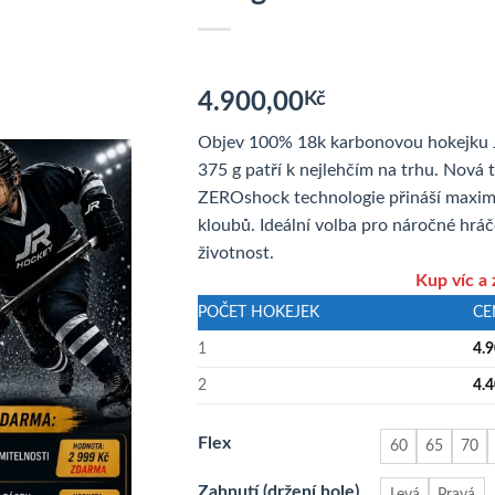
4.900,00
Kč
Objev 100% 18k karbonovou hokejku
375 g patří k nejlehčím na trhu. Nová t
ZEROshock technologie přináší maximá
kloubů. Ideální volba pro náročné hráč
životnost.
Kup víc a 
POČET HOKEJEK
CE
1
4.
2
4.
Flex
60
65
70
Zahnutí (držení hole)
Levá
Pravá