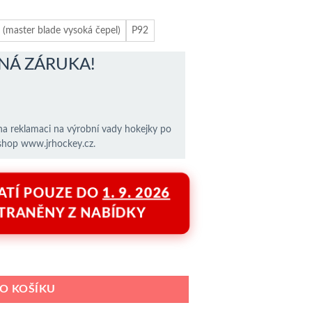
master blade vysoká čepel)
P92
NÁ ZÁRUKA!
na reklamaci na výrobní vady hokejky po
shop www.jrhockey.cz.
ATÍ POUZE DO
1. 9. 2026
TRANĚNY Z NABÍDKY
g množství
DO KOŠÍKU