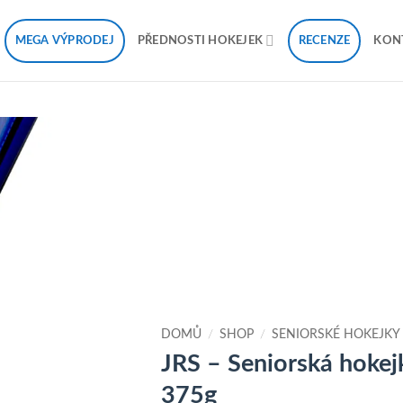
MEGA VÝPRODEJ
RECENZE
PŘEDNOSTI HOKEJEK
KON
K
Oblíbeným
DOMŮ
/
SHOP
/
SENIORSKÉ HOKEJKY
JRS – Seniorská hokej
375g