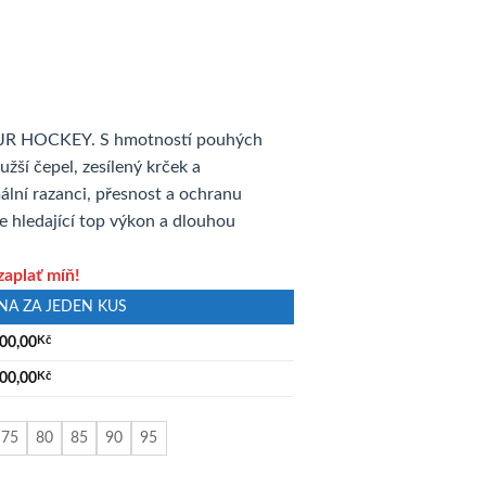
 JR HOCKEY. S hmotností pouhých
užší čepel, zesílený krček a
lní razanci, přesnost a ochranu
e hledající top výkon a dlouhou
zaplať míň!
NA ZA JEDEN KUS
900,00
Kč
400,00
Kč
75
80
85
90
95