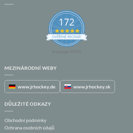
172
5.0
star
OVĚŘENÉ RECENZE
rating
Provozuje YOTPO
MEZINÁRODNÍ WEBY
www.jrhockey.de
www.jrhockey.sk
DŮLEŽITÉ ODKAZY
Obchodní podmínky
Ochrana osobních údajů