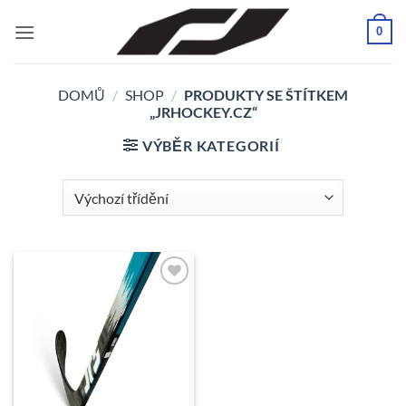
Přeskočit
0
na
obsah
DOMŮ
/
SHOP
/
PRODUKTY SE ŠTÍTKEM
„JRHOCKEY.CZ“
VÝBĚR KATEGORIÍ
K
Oblíbeným