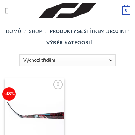
Přeskočit
0
na
obsah
DOMŮ
/
SHOP
/
PRODUKTY SE ŠTÍTKEM „JR50 INT“
VÝBĚR KATEGORIÍ
-48%
K
Oblíbeným