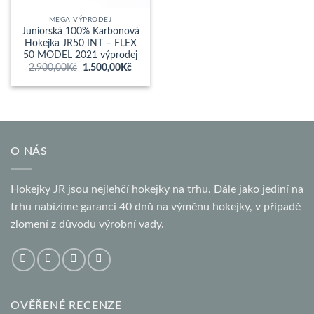
MEGA VÝPRODEJ
Juniorská 100% Karbonová
Hokejka JR50 INT – FLEX
50 MODEL 2021 výprodej
Původní
Aktuální
2.900,00
Kč
1.500,00
Kč
cena
cena
byla:
je:
2.900,00Kč.
1.500,00Kč.
O NÁS
Hokejky JR jsou nejlehčí hokejky na trhu. Dále jako jediní na
trhu nabízíme garanci 40 dnů na výměnu hokejky, v případě
zlomení z důvodu výrobní vady.
OVĚŘENÉ RECENZE