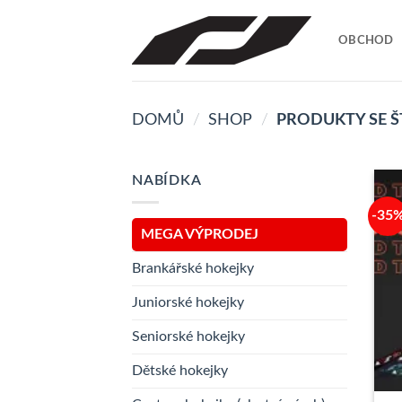
Přeskočit
na
OBCHOD
obsah
DOMŮ
/
SHOP
/
PRODUKTY SE Š
NABÍDKA
-35
MEGA VÝPRODEJ
Brankářské hokejky
Juniorské hokejky
Seniorské hokejky
Dětské hokejky