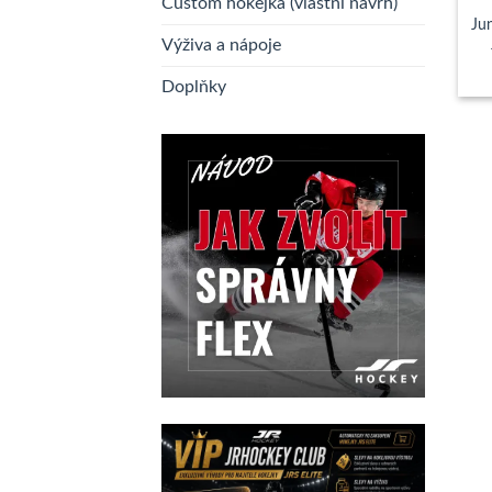
Custom hokejka (vlastní návrh)
Ju
Výživa a nápoje
Doplňky