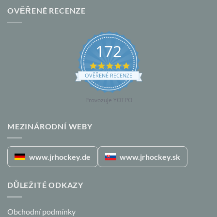
OVĚŘENÉ RECENZE
172
5.0
star
OVĚŘENÉ RECENZE
rating
Provozuje YOTPO
MEZINÁRODNÍ WEBY
www.jrhockey.de
www.jrhockey.sk
DŮLEŽITÉ ODKAZY
Obchodní podmínky