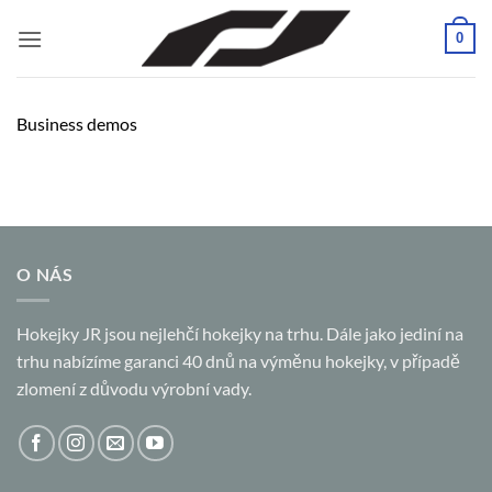
Přeskočit
0
na
obsah
Business demos
O NÁS
Hokejky JR jsou nejlehčí hokejky na trhu. Dále jako jediní na
trhu nabízíme garanci 40 dnů na výměnu hokejky, v případě
zlomení z důvodu výrobní vady.